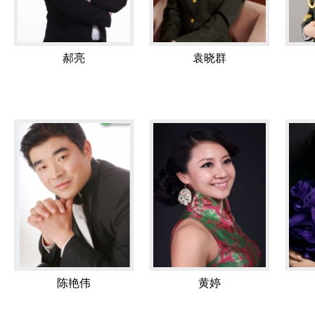
郝亮
袁晓群
陈艳伟
黄婷