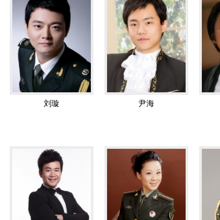
刘璇
尹海