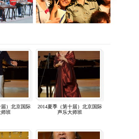
第十届）北京国际
2014夏季（第十届）北京国际
大师班
声乐大师班