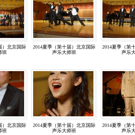
十届）北京国际
2014夏季（第十届）北京国际
2014夏季（
师班
声乐大师班
声乐
十届）北京国际
2014夏季（第十届）北京国际
2014夏季（
师班
声乐大师班
声乐