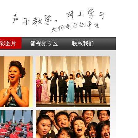
彩图片
音视频专区
联系我们