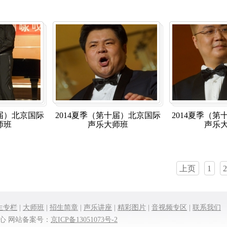
十届）北京国际
2014夏季（第十届）北京国际
2014夏季（
师班
声乐大师班
声乐
上页
1
2
生专栏
|
大师班
|
招生简章
|
声乐讲座
|
精彩图片
|
音视频专区
|
联系我们
心 网站备案号：
京ICP备13051073号-2