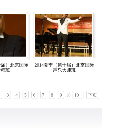
第十届）北京国际
2014夏季（第十届）北京国际
大师班
声乐大师班
3
4
5
6
7
8
9
10
10+
下页