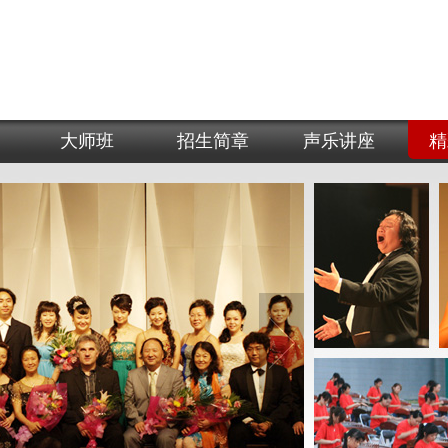
大师班
招生简章
声乐讲座
精