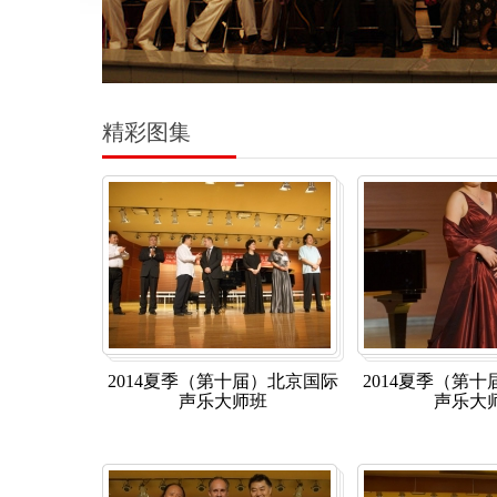
精彩图集
2014夏季（第十届）北京国际
2014夏季（第
声乐大师班
声乐大