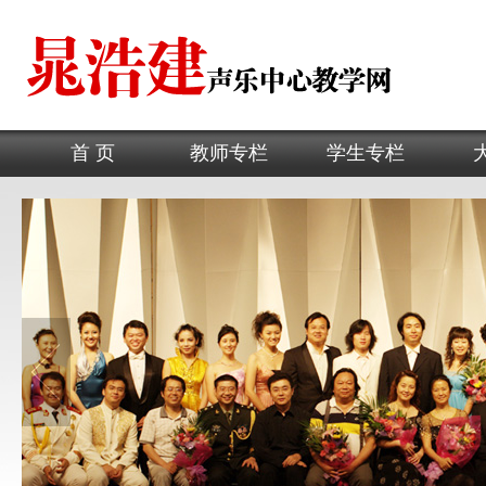
首 页
教师专栏
学生专栏