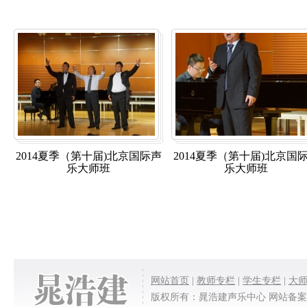
2014夏季（第十届)北京国际声
2014夏季（第十届)北京国
乐大师班
乐大师班
网站首页
|
教师专栏
|
学生专栏
|
大
版权所有：晁浩建声乐中心 网站备